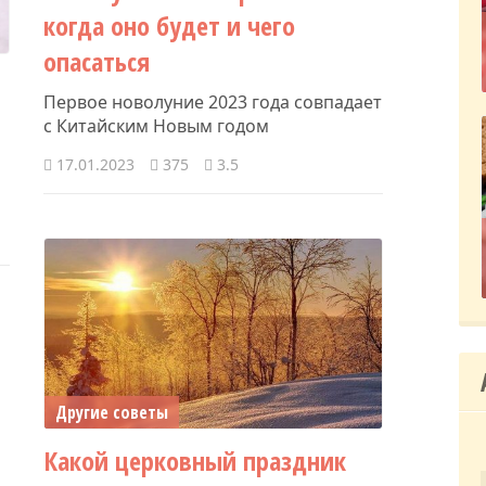
когда оно будет и чего
опасаться
Первое новолуние 2023 года совпадает
с Китайским Новым годом
17.01.2023
375
3.5
Другие советы
Какой церковный праздник