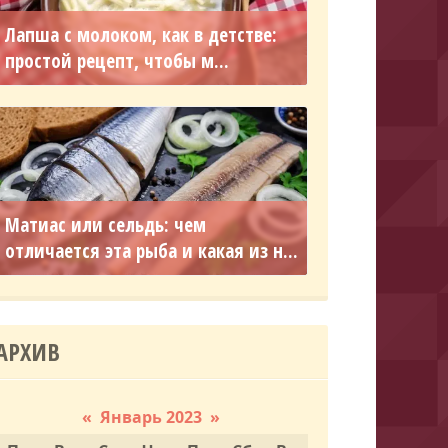
Лапша с молоком, как в детстве:
простой рецепт, чтобы м...
Матиас или сельдь: чем
отличается эта рыба и какая из н...
АРХИВ
«
Январь 2023
»