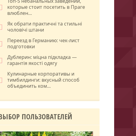
Топ-5 небанальных заведений,
которые стоит посетить в Праге
влюблен...
Як обрати практичні та стильні
чоловічі штани
Переезд в Германию: чек-лист
подготовки
Дублерин: міцна підкладка —
гарантія якості одягу
Кулинарные корпоративы и
тимбилдинги: вкусный способ
объединить ком...
ВЫБОР ПОЛЬЗОВАТЕЛЕЙ