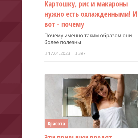
Картошку, рис и макароны
нужно есть охлажденными! И
вот - почему
Почему именно таким образом они
более полезны
17.01.2023
397
Красота
Эти привычки вредят