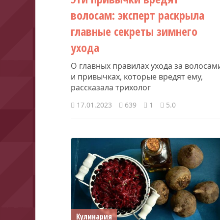
волосам: эксперт раскрыла
главные секреты зимнего
ухода
О главных правилах ухода за волосам
и привычках, которые вредят ему,
рассказала трихолог
17.01.2023
639
1
5.0
Кулинария