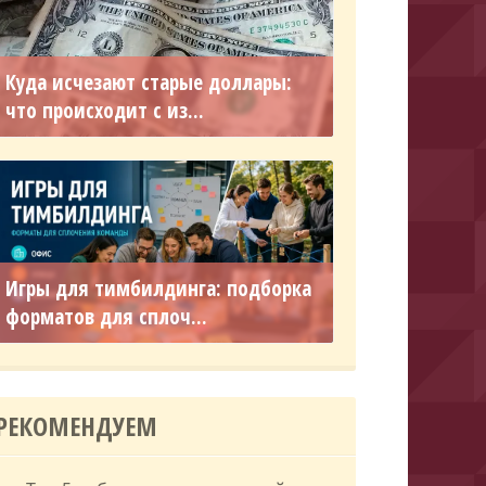
Куда исчезают старые доллары:
что происходит с из...
Игры для тимбилдинга: подборка
форматов для сплоч...
РЕКОМЕНДУЕМ