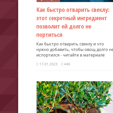
Как быстро отварить свеклу:
этот секретный ингредиент
позволит ей долго не
портиться
Как быстро отварить свеклу и что
нужно добавить, чтобы овощ долго н
испортился - читайте в материале
17.01.2023
446