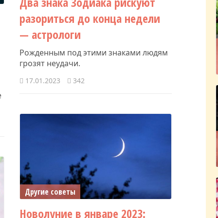
Два знака Зодиака рискуют
разориться до конца недели
— астрологи
Рожденным под этими знаками людям
грозят неудачи.
17.01.2023
342
е
Другие советы
Новолуние в январе 2023: