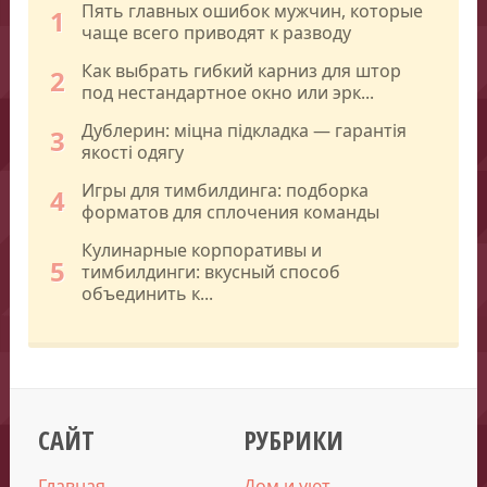
Пять главных ошибок мужчин, которые
1
чаще всего приводят к разводу
Как выбрать гибкий карниз для штор
2
под нестандартное окно или эрк...
Дублерин: міцна підкладка — гарантія
3
якості одягу
Игры для тимбилдинга: подборка
4
форматов для сплочения команды
Кулинарные корпоративы и
5
тимбилдинги: вкусный способ
объединить к...
САЙТ
РУБРИКИ
Главная
Дом и уют