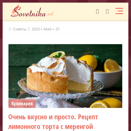
Советы
2023
»
Май
»
25
Кулинария
Очень вкусно и просто. Рецепт
лимонного торта с меренгой