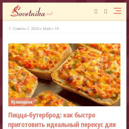
Советы
2023
»
Май
»
19
Кулинария
Пицца-бутерброд: как быстро
приготовить идеальный перекус для