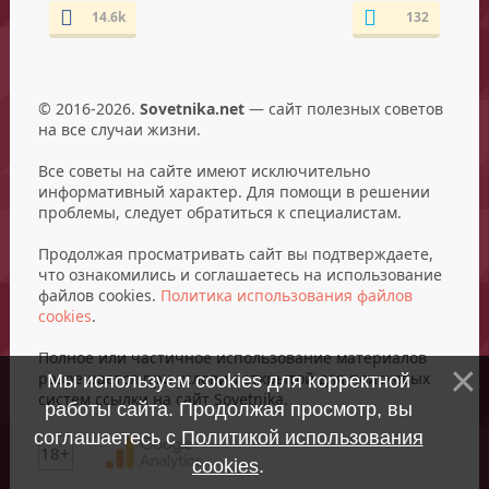
14.6k
132
© 2016-2026.
Sovetnika.net
— сайт полезных советов
на все случаи жизни.
Все советы на сайте имеют исключительно
информативный характер. Для помощи в решении
проблемы, следует обратиться к специалистам.
Продолжая просматривать сайт вы подтверждаете,
что ознакомились и соглашаетесь на использование
файлов cookies.
Политика использования файлов
cookies
.
Полное или частичное использование материалов
разрешается при условии открытой для поисковых
Мы используем cookies для корректной
систем ссылки на сайт Sovetnika.
работы сайта. Продолжая просмотр, вы
соглашаетесь с
Политикой использования
18+
cookies
.