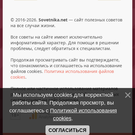
© 2016-2026.
Sovetnika.net
— сайт полезных советов
на все случаи жизни.
Все советы на сайте имеют исключительно
информативный характер. Для помощи в решении
проблемы, следует обратиться к специалистам.
Продолжая просматривать сайт вы подтверждаете,
что ознакомились и соглашаетесь на использование
файлов cookies.
Политика использования файлов
cookies
.
Полное или частичное использование материалов
разрешается при условии открытой для поисковых
Мы используем cookies для корректной
систем ссылки на сайт Sovetnika.
работы сайта. Продолжая просмотр, вы
соглашаетесь с
Политикой использования
18+
cookies
.
СОГЛАСИТЬСЯ