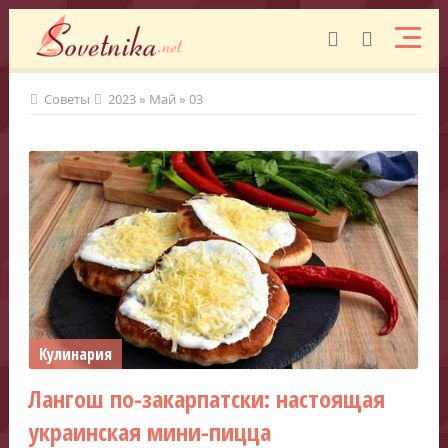
Советы
2023
»
Май
»
03
Кулинария
Лангош по-закарпатски: настоящая
украинская мини-пицца