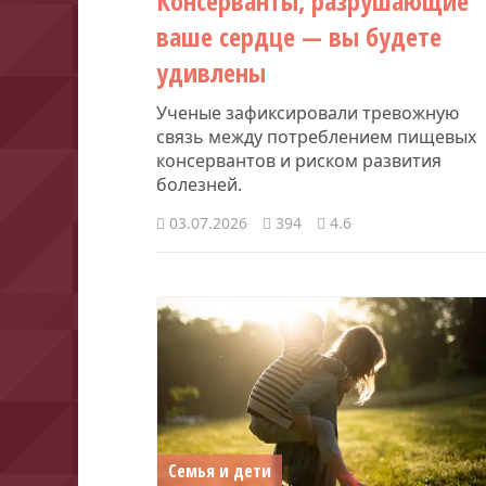
Консерванты, разрушающие
ваше сердце — вы будете
удивлены
Ученые зафиксировали тревожную
связь между потреблением пищевых
консервантов и риском развития
болезней.
03.07.2026
394
4.6
Семья и дети