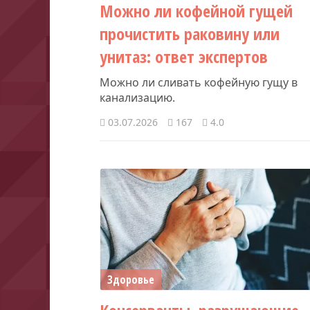
Можно ли кофейной гущей
прочистить раковину или
унитаз: ответ экспертов
Можно ли сливать кофейную гущу в
канализацию.
03.07.2026
167
4.0
Здоровье