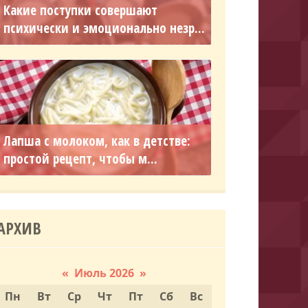
Какие поступки совершают
психически и эмоционально незр...
Лапша с молоком, как в детстве:
простой рецепт, чтобы м...
АРХИВ
«
Июль 2026
»
Пн
Вт
Ср
Чт
Пт
Сб
Вс