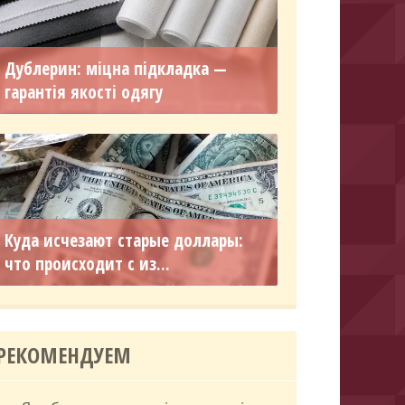
Дублерин: міцна підкладка —
гарантія якості одягу
Куда исчезают старые доллары:
что происходит с из...
РЕКОМЕНДУЕМ