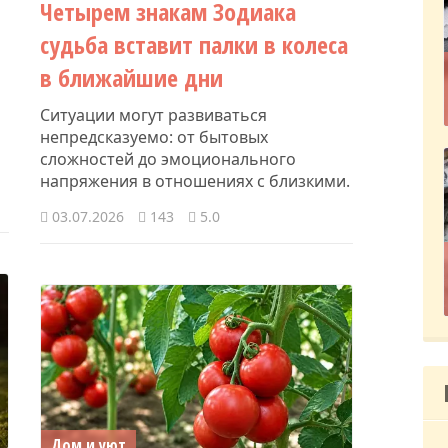
Четырем знакам Зодиака
судьба вставит палки в колеса
в ближайшие дни
Ситуации могут развиваться
непредсказуемо: от бытовых
сложностей до эмоционального
напряжения в отношениях с близкими.
03.07.2026
143
5.0
Дом и уют