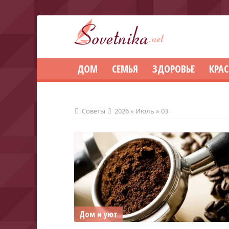
ДОМ
СЕМЬЯ
ЗДОРОВЬЕ
КРА
Советы
2026
»
Июль
»
03
Дом и уют