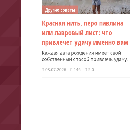
Другие советы
Красная нить, перо павлина
или лавровый лист: что
привлечет удачу именно вам
Каждая дата рождения имеет свой
собственный способ привлечь удачу.
03.07.2026
146
5.0