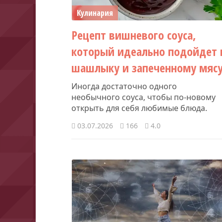
Кулинария
Рецепт вишневого соуса,
который идеально подойдет 
шашлыку и запеченному мяс
Иногда достаточно одного
необычного соуса, чтобы по-новому
открыть для себя любимые блюда.
03.07.2026
166
4.0