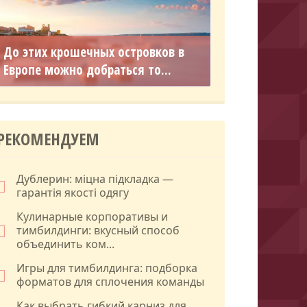
До этих крошечных островков в
Европе можно добраться то...
РЕКОМЕНДУЕМ
Дублерин: міцна підкладка —
гарантія якості одягу
Кулинарные корпоративы и
тимбилдинги: вкусный способ
объединить ком...
Игры для тимбилдинга: подборка
форматов для сплочения команды
Как выбрать гибкий карниз для