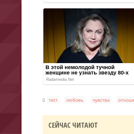
,
,
,
тест
любовь
чувства
отнош
СЕЙЧАС ЧИТАЮТ