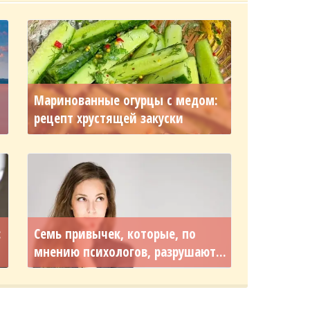
Маринованные огурцы с медом:
рецепт хрустящей закуски
:
Семь привычек, которые, по
мнению психологов, разрушают...