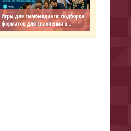
Игры для тимбилдинга: подборка
форматов для сплочения к...