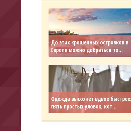
До этих крошечных островков в
Европе можно добраться то...
Одежда высохнет вдвое быстрее
пять простых уловок, кот...