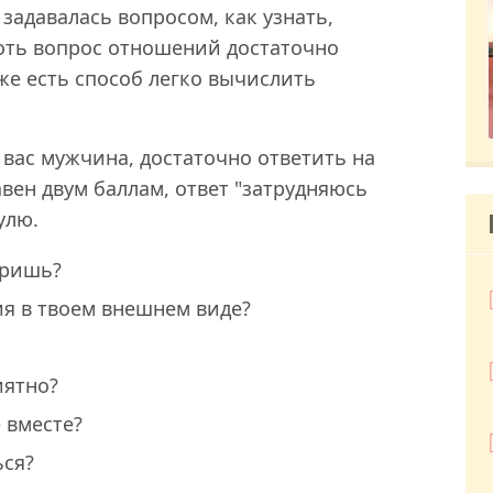
задавалась вопросом, как узнать,
Хоть вопрос отношений достаточно
же есть способ легко вычислить
 вас мужчина, достаточно ответить на
авен двум баллам, ответ "затрудняюсь
нулю.
оришь?
я в твоем внешнем виде?
иятно?
 вместе?
ься?