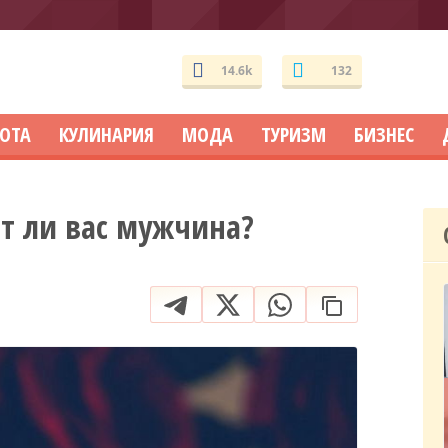
14.6k
132
СОТА
КУЛИНАРИЯ
МОДА
ТУРИЗМ
БИЗНЕС
ит ли вас мужчина?