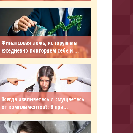
Финансовая ложь, которую мы
ежедневно повторяем себе и ...
Всегда извиняетесь и смущаетесь
от комплиментов?: 8 при...