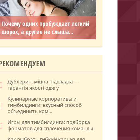
Почему одних пробуждает легкий
шорох, а другие не слыша...
РЕКОМЕНДУЕМ
Дублерин: міцна підкладка —
гарантія якості одягу
Кулинарные корпоративы и
тимбилдинги: вкусный способ
объединить ком...
Игры для тимбилдинга: подборка
форматов для сплочения команды
Как выбрать гибкий карниз для