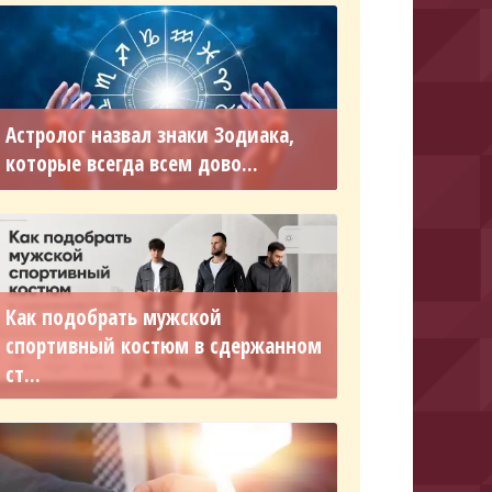
Астролог назвал знаки Зодиака,
которые всегда всем дово...
Как подобрать мужской
спортивный костюм в сдержанном
ст...