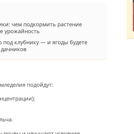
ики: чем подкормить растение
ее урожайность
о под клубнику — и ягоды будете
 дачников
емледелия подойдут:
онцентрации);
льча.
 почвы и улучшают усвоение