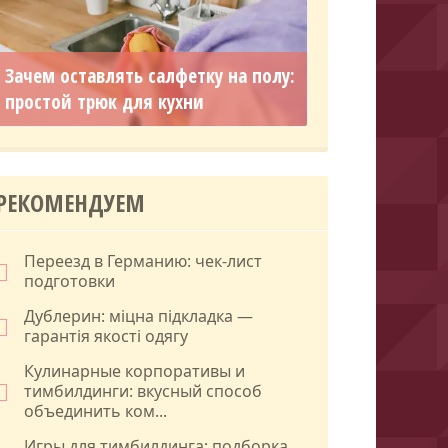
Зачем оставлять салфетку на полу:
простой трюк для кухни
РЕКОМЕНДУЕМ
Переезд в Германию: чек-лист
подготовки
Дублерин: міцна підкладка —
гарантія якості одягу
Кулинарные корпоративы и
тимбилдинги: вкусный способ
объединить ком...
Игры для тимбилдинга: подборка