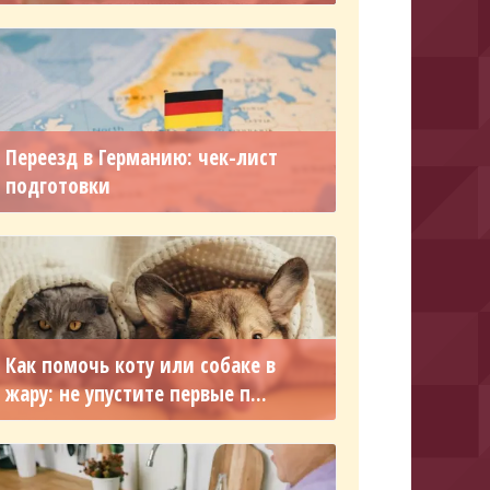
Переезд в Германию: чек-лист
подготовки
Как помочь коту или собаке в
жару: не упустите первые п...