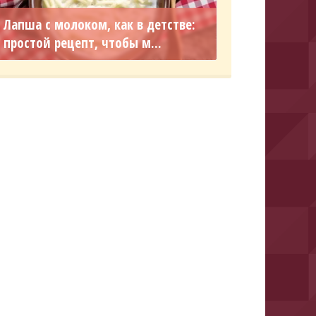
Лапша с молоком, как в детстве:
простой рецепт, чтобы м...