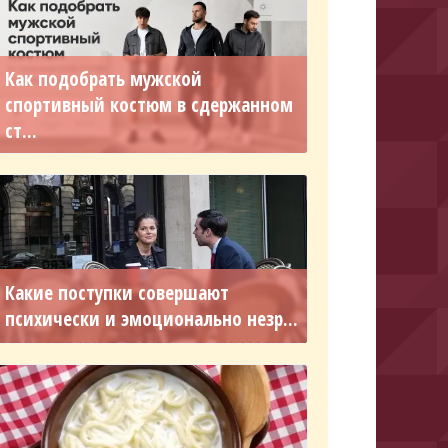
Как подобрать мужской
спортивный костюм в сдержанном
ст...
Какие поступки совершают
психически и эмоционально незр...