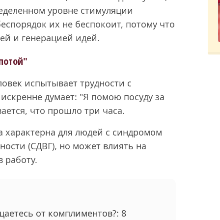
еделенном уровне стимуляции
спорядок их не беспокоит, потому что
зей и генерацией идей.
епотой"
еловек испытывает трудности с
скренне думает: "Я помою посуду за
вается, что прошло три часа.
та характерна для людей с синдромом
ости (СДВГ), но может влиять на
в работу.
щаетесь от комплиментов?: 8