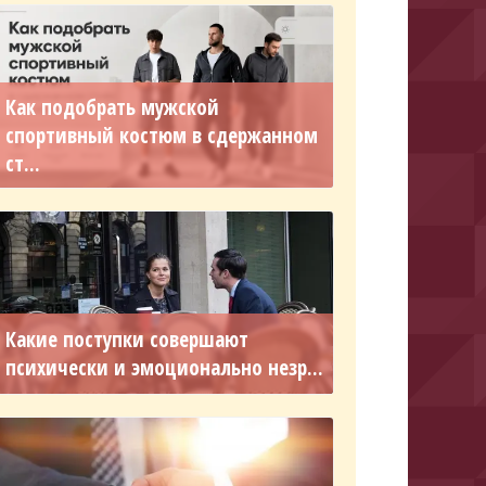
Как подобрать мужской
спортивный костюм в сдержанном
ст...
Какие поступки совершают
психически и эмоционально незр...