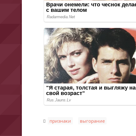
,
признаки
выгорание