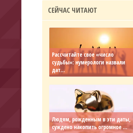
СЕЙЧАС ЧИТАЮТ
Рассчитайте свое «число
судьбы»: нумерологи назвали
дат...
Людям, рожденным в эти даты,
суждено накопить огромное ...