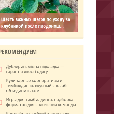
Шесть важных шагов по уходу за
клубникой после плодонош...
РЕКОМЕНДУЕМ
Дублерин: міцна підкладка —
гарантія якості одягу
Кулинарные корпоративы и
тимбилдинги: вкусный способ
объединить ком...
Игры для тимбилдинга: подборка
форматов для сплочения команды
Как выбрать гибкий карниз для