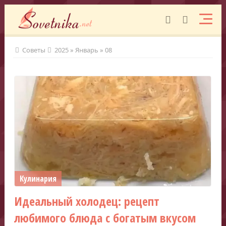
Советы
2025
»
Январь
»
08
Кулинария
Идеальный холодец: рецепт
любимого блюда с богатым вкусом