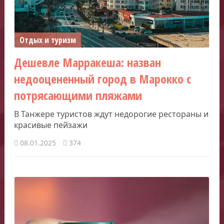
Отдых и туризм
Дешевле Марракеша: назван
недооцененный город в Марокко с
потрясающими пляжами
В Танжере туристов ждут недорогие рестораны и
красивые пейзажи
08.01.2025
374