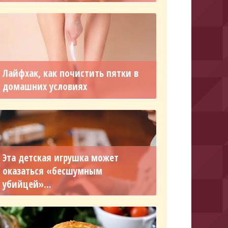
Лайфхак, как почистить пятки в
домашних условиях
Эта детская игрушка может
оказаться «бесшумным
убийцей»...