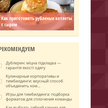
Как приготовить рубленые котлеты
с сыром
РЕКОМЕНДУЕМ
Дублерин: міцна підкладка —
гарантія якості одягу
Кулинарные корпоративы и
тимбилдинги: вкусный способ
объединить ком...
Игры для тимбилдинга: подборка
форматов для сплочения команды
Как выбрать гибкий карниз для