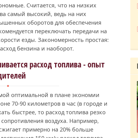
ономные. Считается, что на низких
ва самый высокий, ведь на них
вышенных оборотов для обеспечения
екомендуется переключать передачи на
орости езды. Закономерность простая:
асход бензина и наоборот.
чивается расход топлива - опыт
дителей
амой оптимальной в плане экономии
оне 70-90 километров в час (в городе и
ехать быстрее, то расход топлива резко
я сопротивления воздуха. Например,
 сжигает примерно на 20% больше
 достижения 150 км/ч расход топлива