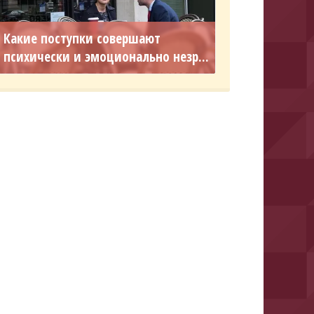
Какие поступки совершают
психически и эмоционально незр...