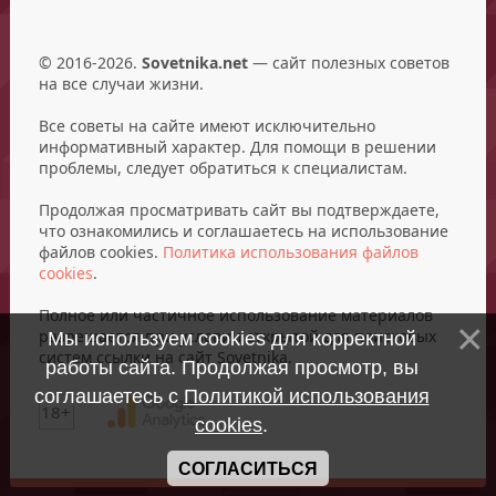
© 2016-2026.
Sovetnika.net
— сайт полезных советов
на все случаи жизни.
Все советы на сайте имеют исключительно
информативный характер. Для помощи в решении
проблемы, следует обратиться к специалистам.
Продолжая просматривать сайт вы подтверждаете,
что ознакомились и соглашаетесь на использование
файлов cookies.
Политика использования файлов
cookies
.
Полное или частичное использование материалов
разрешается при условии открытой для поисковых
Мы используем cookies для корректной
систем ссылки на сайт Sovetnika.
работы сайта. Продолжая просмотр, вы
соглашаетесь с
Политикой использования
18+
cookies
.
СОГЛАСИТЬСЯ