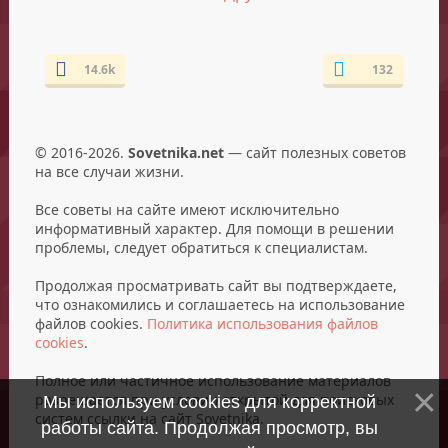
14.6k
132
© 2016-2026.
Sovetnika.net
— сайт полезных советов
на все случаи жизни.
Все советы на сайте имеют исключительно
информативный характер. Для помощи в решении
проблемы, следует обратиться к специалистам.
Продолжая просматривать сайт вы подтверждаете,
что ознакомились и соглашаетесь на использование
файлов cookies.
Политика использования файлов
cookies
.
Полное или частичное использование материалов
разрешается при условии открытой для поисковых
Мы используем cookies для корректной
систем ссылки на сайт Sovetnika.
работы сайта. Продолжая просмотр, вы