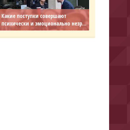
Какие поступки совершают
психически и эмоционально незр...