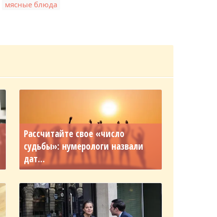
,
,
мясные блюда
Рассчитайте свое «число
судьбы»: нумерологи назвали
дат...