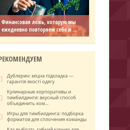
Финансовая ложь, которую мы
ежедневно повторяем себе и ...
РЕКОМЕНДУЕМ
Дублерин: міцна підкладка —
гарантія якості одягу
Кулинарные корпоративы и
тимбилдинги: вкусный способ
объединить ком...
Игры для тимбилдинга: подборка
форматов для сплочения команды
Как выбрать гибкий карниз для