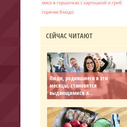
мясо в горшочках с картошкой и гриб
горячее блюдо
СЕЙЧАС ЧИТАЮТ
Люди, родившиеся в эти
месяцы, становятся
выдающимися л...