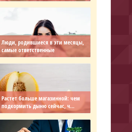
Люди, родившиеся в эти месяцы,
самые ответственные
Растет больше магазинной: чем
подкормить дыню сейчас, ч...