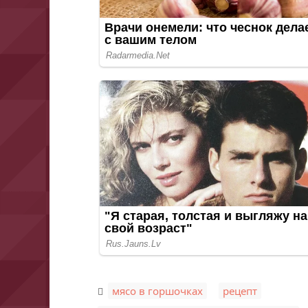
,
,
мясо в горшочках
рецепт