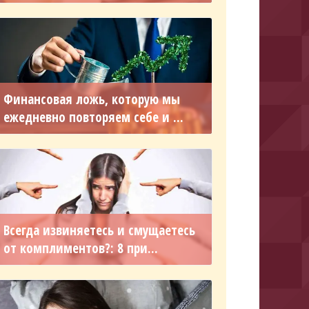
Финансовая ложь, которую мы
ежедневно повторяем себе и ...
Всегда извиняетесь и смущаетесь
от комплиментов?: 8 при...