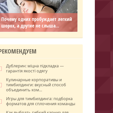
Почему одних пробуждает легкий
шорох, а другие не слыша...
РЕКОМЕНДУЕМ
Дублерин: міцна підкладка —
гарантія якості одягу
Кулинарные корпоративы и
тимбилдинги: вкусный способ
объединить ком...
Игры для тимбилдинга: подборка
форматов для сплочения команды
Как выбрать гибкий карниз для