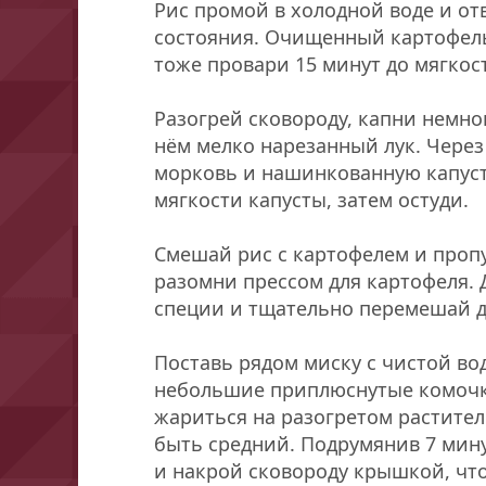
Рис промой в холодной воде и от
состояния. Очищенный картофел
тоже провари 15 минут до мягкос
Разогрей сковороду, капни немно
нём мелко нарезанный лук. Через
морковь и нашинкованную капуст
мягкости капусты, затем остуди.
Смешай рис с картофелем и пропу
разомни прессом для картофеля. Д
специи и тщательно перемешай д
Поставь рядом миску с чистой в
небольшие приплюснутые комочки
жариться на разогретом растител
быть средний. Подрумянив 7 мину
и накрой сковороду крышкой, ч