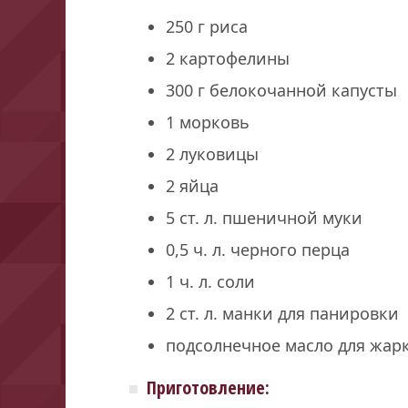
250 г риса
2 картофелины
300 г белокочанной капусты
1 морковь
2 луковицы
2 яйца
5 ст. л. пшеничной муки
0,5 ч. л. черного перца
1 ч. л. соли
2 ст. л. манки для панировки
подсолнечное масло для жар
Приготовление: