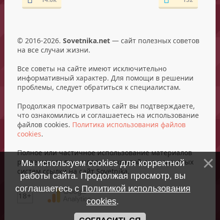
© 2016-2026.
Sovetnika.net
— сайт полезных советов
на все случаи жизни.
Все советы на сайте имеют исключительно
информативный характер. Для помощи в решении
проблемы, следует обратиться к специалистам.
Продолжая просматривать сайт вы подтверждаете,
что ознакомились и соглашаетесь на использование
файлов cookies.
Политика использования файлов
cookies
.
Полное или частичное использование материалов
разрешается при условии открытой для поисковых
Мы используем cookies для корректной
систем ссылки на сайт Sovetnika.
работы сайта. Продолжая просмотр, вы
соглашаетесь с
Политикой использования
18+
cookies
.