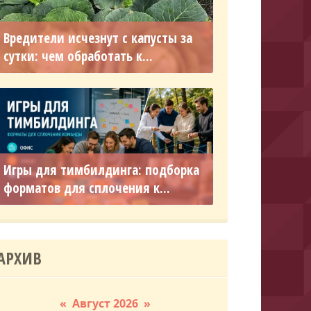
Вредители исчезнут с капусты за
сутки: чем обработать к...
Игры для тимбилдинга: подборка
форматов для сплочения к...
АРХИВ
«
Август 2026
»