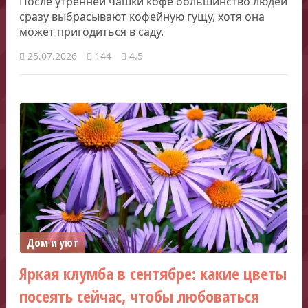
После утренней чашки кофе большинство людей
сразу выбрасывают кофейную гущу, хотя она
может пригодиться в саду.
25.07.2026
144
4.5
Дом и уют
Яркая клумба в сентябре: какие цветы
посеять сейчас, чтобы любоваться