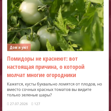
Дом и уют
Помидоры не краснеют: вот
настоящая причина, о которой
молчат многие огородники
Кажется, кусты буквально ломятся от плодов, но
вместо сочных красных томатов вы видите
только зеленые шары?
27.07.2026
127