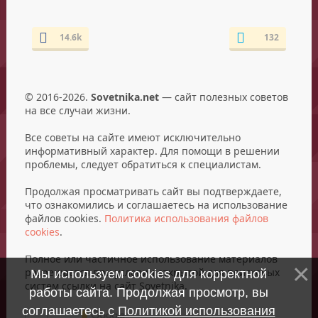
14.6k
132
© 2016-2026.
Sovetnika.net
— сайт полезных советов
на все случаи жизни.
Все советы на сайте имеют исключительно
информативный характер. Для помощи в решении
проблемы, следует обратиться к специалистам.
Продолжая просматривать сайт вы подтверждаете,
что ознакомились и соглашаетесь на использование
файлов cookies.
Политика использования файлов
cookies
.
Полное или частичное использование материалов
разрешается при условии открытой для поисковых
Мы используем cookies для корректной
систем ссылки на сайт Sovetnika.
работы сайта. Продолжая просмотр, вы
соглашаетесь с
Политикой использования