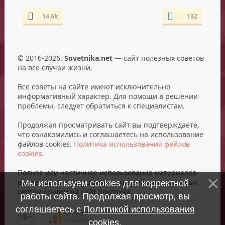
14.6k
132
© 2016-2026.
Sovetnika.net
— сайт полезных советов
на все случаи жизни.
Все советы на сайте имеют исключительно
информативный характер. Для помощи в решении
проблемы, следует обратиться к специалистам.
Продолжая просматривать сайт вы подтверждаете,
что ознакомились и соглашаетесь на использование
файлов cookies.
Политика использования файлов
cookies
.
Полное или частичное использование материалов
разрешается при условии открытой для поисковых
Мы используем cookies для корректной
систем ссылки на сайт Sovetnika.
работы сайта. Продолжая просмотр, вы
соглашаетесь с
Политикой использования
18+
cookies
.