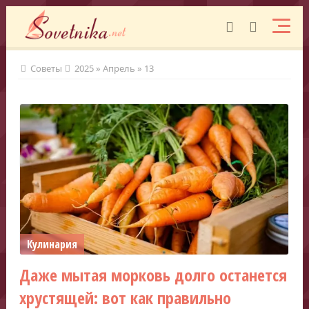
Советы
2025
»
Апрель
»
13
Кулинария
Даже мытая морковь долго останется
хрустящей: вот как правильно