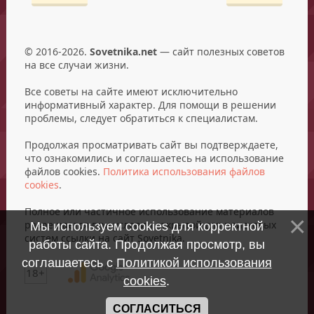
© 2016-2026.
Sovetnika.net
— сайт полезных советов
на все случаи жизни.
Все советы на сайте имеют исключительно
информативный характер. Для помощи в решении
проблемы, следует обратиться к специалистам.
Продолжая просматривать сайт вы подтверждаете,
что ознакомились и соглашаетесь на использование
файлов cookies.
Политика использования файлов
cookies
.
Полное или частичное использование материалов
разрешается при условии открытой для поисковых
Мы используем cookies для корректной
систем ссылки на сайт Sovetnika.
работы сайта. Продолжая просмотр, вы
соглашаетесь с
Политикой использования
18+
cookies
.
СОГЛАСИТЬСЯ