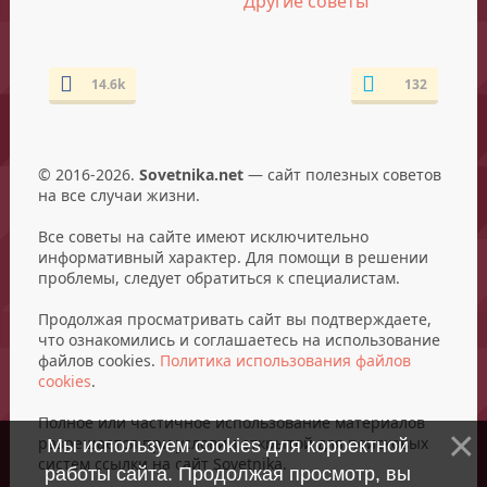
Другие советы
14.6k
132
© 2016-2026.
Sovetnika.net
— сайт полезных советов
на все случаи жизни.
Все советы на сайте имеют исключительно
информативный характер. Для помощи в решении
проблемы, следует обратиться к специалистам.
Продолжая просматривать сайт вы подтверждаете,
что ознакомились и соглашаетесь на использование
файлов cookies.
Политика использования файлов
cookies
.
Полное или частичное использование материалов
разрешается при условии открытой для поисковых
Мы используем cookies для корректной
систем ссылки на сайт Sovetnika.
работы сайта. Продолжая просмотр, вы