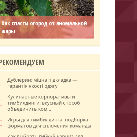
Как спасти огород от аномальной
жары
РЕКОМЕНДУЕМ
Дублерин: міцна підкладка —
гарантія якості одягу
Кулинарные корпоративы и
тимбилдинги: вкусный способ
объединить ком...
Игры для тимбилдинга: подборка
форматов для сплочения команды
Как выбрать гибкий карниз для