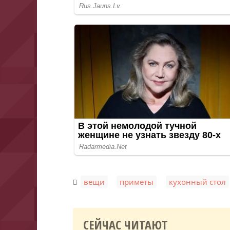
,
,
вещи
приметы
кухонный стол
СЕЙЧАС ЧИТАЮТ