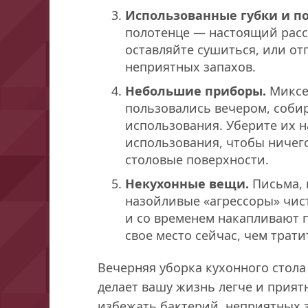
Использованные губки и п
полотенце — настоящий расс
оставляйте сушиться, или от
неприятных запахов.
Небольшие приборы.
Миксер
пользовались вечером, соби
использования. Уберите их н
использования, чтобы ничего
столовые поверхности.
Некухонные вещи.
Письма, 
назойливые «агрессоры» чис
и со временем накапливают п
свое место сейчас, чем трат
Вечерняя уборка кухонного стола
делает вашу жизнь легче и прият
избежать бактерий, неприятных з