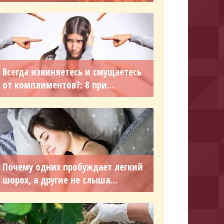
Всегда извиняетесь и смущаетесь
от комплиментов?: 8 при...
Почему одних пробуждает легкий
шорох, а другие не слыша...