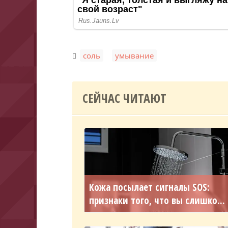
,
соль
умывание
СЕЙЧАС ЧИТАЮТ
Кожа посылает сигналы SOS:
признаки того, что вы слишко...