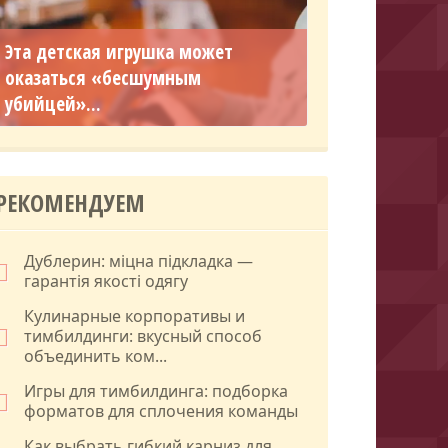
Эта детская игрушка может
оказаться «бесшумным
убийцей»...
РЕКОМЕНДУЕМ
Дублерин: міцна підкладка —
гарантія якості одягу
Кулинарные корпоративы и
тимбилдинги: вкусный способ
объединить ком...
Игры для тимбилдинга: подборка
форматов для сплочения команды
Как выбрать гибкий карниз для