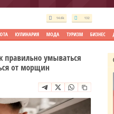
14.6k
132
СОТА
КУЛИНАРИЯ
МОДА
ТУРИЗМ
БИЗНЕС
ак правильно умываться
ься от морщин