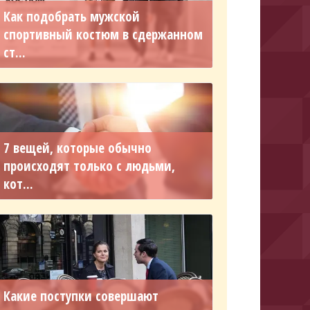
Как подобрать мужской
спортивный костюм в сдержанном
ст...
7 вещей, которые обычно
происходят только с людьми,
кот...
Какие поступки совершают