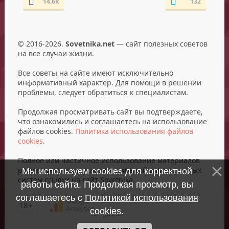
14.6k
132
© 2016-2026.
Sovetnika.net
— сайт полезных советов
на все случаи жизни.
Все советы на сайте имеют исключительно
информативный характер. Для помощи в решении
проблемы, следует обратиться к специалистам.
Продолжая просматривать сайт вы подтверждаете,
что ознакомились и соглашаетесь на использование
файлов cookies.
Политика использования файлов
cookies
.
Полное или частичное использование материалов
разрешается при условии открытой для поисковых
Мы используем cookies для корректной
систем ссылки на сайт Sovetnika.
работы сайта. Продолжая просмотр, вы
соглашаетесь с
Политикой использования
18+
cookies
.