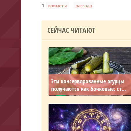
,
приметы
рассада
СЕЙЧАС ЧИТАЮТ
Эти консервированные огурцы
получаются как бочковые: ст...