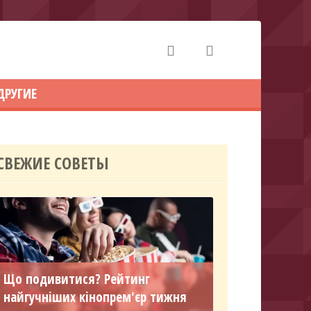
ДРУГИЕ
СВЕЖИЕ СОВЕТЫ
Що подивитися? Рейтинг
найгучніших кінопрем'єр тижня