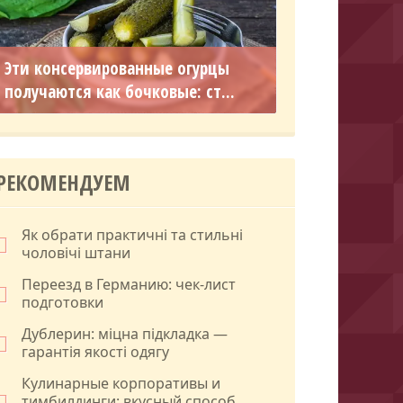
Эти консервированные огурцы
получаются как бочковые: ст...
РЕКОМЕНДУЕМ
Як обрати практичні та стильні
чоловічі штани
Переезд в Германию: чек-лист
подготовки
Дублерин: міцна підкладка —
гарантія якості одягу
Кулинарные корпоративы и
тимбилдинги: вкусный способ