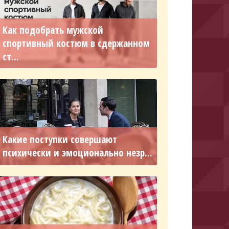
Как подобрать мужской
спортивный костюм в сдержанном
ст...
Какие поступки совершают
психически и эмоционально незр...