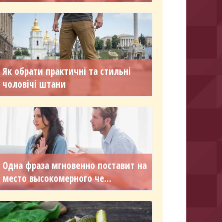
Як обрати практичні та стильні
чоловічі штани
Одна фраза мгновенно поставит на
место высокомерного че...