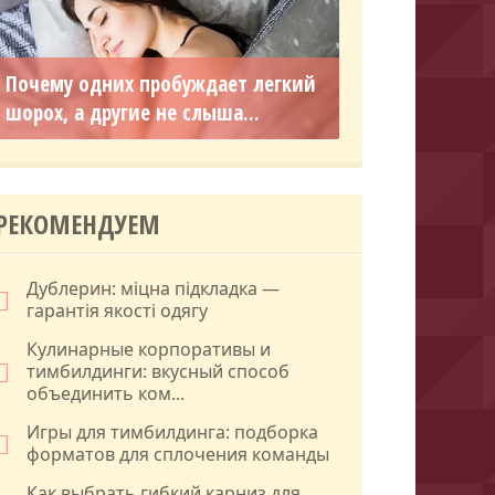
Почему одних пробуждает легкий
шорох, а другие не слыша...
РЕКОМЕНДУЕМ
Дублерин: міцна підкладка —
гарантія якості одягу
Кулинарные корпоративы и
тимбилдинги: вкусный способ
объединить ком...
Игры для тимбилдинга: подборка
форматов для сплочения команды
Как выбрать гибкий карниз для