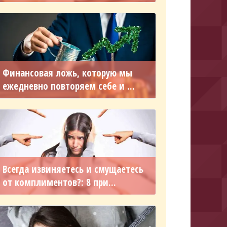
Финансовая ложь, которую мы
ежедневно повторяем себе и ...
Всегда извиняетесь и смущаетесь
от комплиментов?: 8 при...