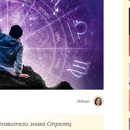
Skibair
ставители знака Стрелец