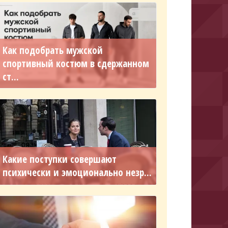
Как подобрать мужской
спортивный костюм в сдержанном
ст...
Какие поступки совершают
психически и эмоционально незр...