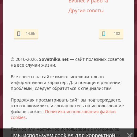
Бизнес и работа
Другие советы
14.6k
132
© 2016-2026.
Sovetnika.net
— сайт полезных советов
на все случаи жизни.
Все советы на сайте имеют исключительно
информативный характер. Для помощи в решении
проблемы, следует обратиться к специалистам.
Продолжая просматривать сайт вы подтверждаете,
что ознакомились и соглашаетесь на использование
файлов cookies.
Политика использования файлов
cookies
.
Полное или частичное использование материалов
разрешается при условии открытой для поисковых
Мы используем cookies для корректной