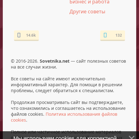
Бизнес и работа
Другие советы
14.6k
132
© 2016-2026.
Sovetnika.net
— сайт полезных советов
на все случаи жизни.
Все советы на сайте имеют исключительно
информативный характер. Для помощи в решении
проблемы, следует обратиться к специалистам.
Продолжая просматривать сайт вы подтверждаете,
что ознакомились и соглашаетесь на использование
файлов cookies.
Политика использования файлов
cookies
.
Полное или частичное использование материалов
разрешается при условии открытой для поисковых
Мы используем cookies для корректной