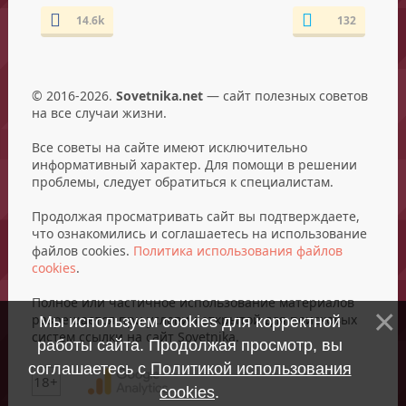
14.6k
132
© 2016-2026.
Sovetnika.net
— сайт полезных советов
на все случаи жизни.
Все советы на сайте имеют исключительно
информативный характер. Для помощи в решении
проблемы, следует обратиться к специалистам.
Продолжая просматривать сайт вы подтверждаете,
что ознакомились и соглашаетесь на использование
файлов cookies.
Политика использования файлов
cookies
.
Полное или частичное использование материалов
разрешается при условии открытой для поисковых
Мы используем cookies для корректной
систем ссылки на сайт Sovetnika.
работы сайта. Продолжая просмотр, вы
соглашаетесь с
Политикой использования
18+
cookies
.