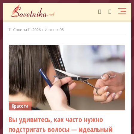
Советы
2026
»
Июнь
»
05
Красота
Вы удивитесь, как часто нужно
подстригать волосы — идеальный