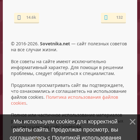
14.6k
132
© 2016-2026.
Sovetnika.net
— сайт полезных советов
на все случаи жизни.
Все советы на сайте имеют исключительно
информативный характер. Для помощи в решении
проблемы, следует обратиться к специалистам.
Продолжая просматривать сайт вы подтверждаете,
что ознакомились и соглашаетесь на использование
файлов cookies.
Политика использования файлов
cookies
.
Полное или частичное использование материалов
разрешается при условии открытой для поисковых
Мы используем cookies для корректной
систем ссылки на сайт Sovetnika.
работы сайта. Продолжая просмотр, вы
соглашаетесь с
Политикой использования