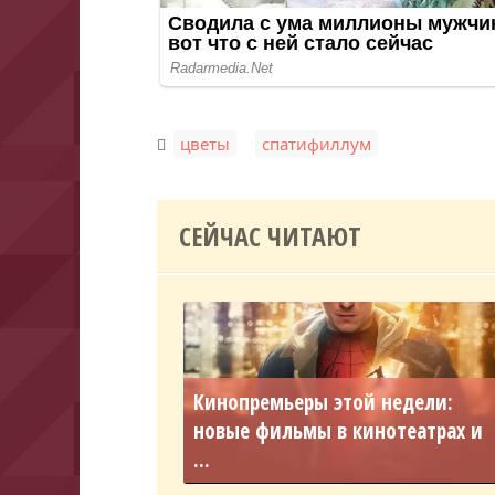
,
цветы
спатифиллум
СЕЙЧАС ЧИТАЮТ
Кинопремьеры этой недели:
новые фильмы в кинотеатрах и
...