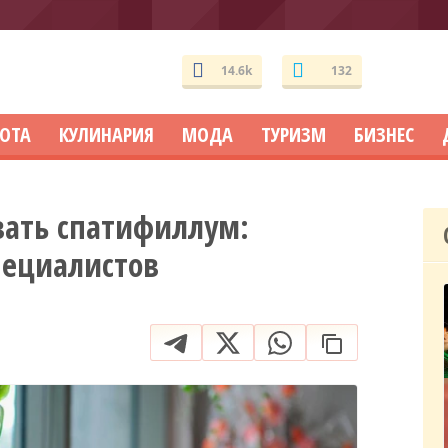
14.6k
132
СОТА
КУЛИНАРИЯ
МОДА
ТУРИЗМ
БИЗНЕС
вать спатифиллум:
пециалистов