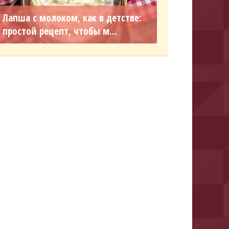
Лапша с молоком, как в детстве:
простой рецепт, чтобы м...