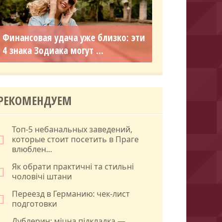
Финансовая удача уже близко: эти
4 знака Зодиака могут ...
РЕКОМЕНДУЕМ
Топ-5 небанальных заведений,
которые стоит посетить в Праге
влюблен...
Як обрати практичні та стильні
чоловічі штани
Переезд в Германию: чек-лист
подготовки
Дублерин: міцна підкладка —