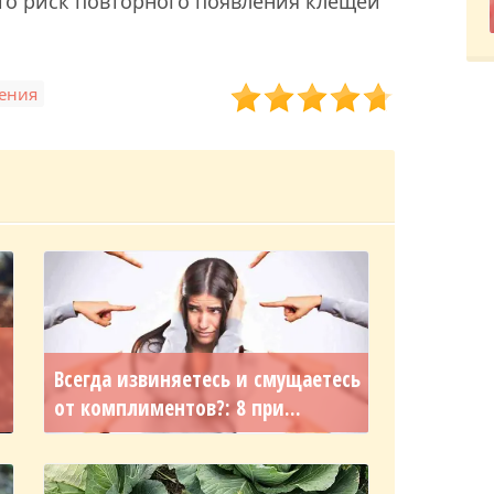
то риск повторного появления клещей
тения
Всегда извиняетесь и смущаетесь
от комплиментов?: 8 при...