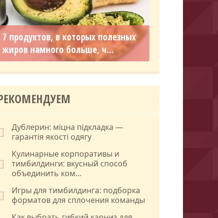
7 продуктов, в которых полезных
жиров намного больше, ч...
РЕКОМЕНДУЕМ
Дублерин: міцна підкладка —
гарантія якості одягу
Кулинарные корпоративы и
тимбилдинги: вкусный способ
объединить ком...
Игры для тимбилдинга: подборка
форматов для сплочения команды
Как выбрать гибкий карниз для