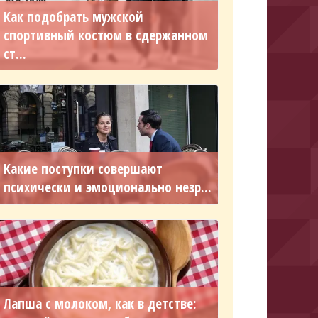
Как подобрать мужской
спортивный костюм в сдержанном
ст...
Какие поступки совершают
психически и эмоционально незр...
Лапша с молоком, как в детстве: