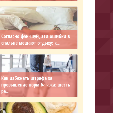
Согласно фэн-шуй, эти ошибки в
спальне мешают отдыху: к...
Как избежать штрафа за
превышение норм багажа: шесть
ра...