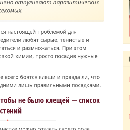
ивно отпугивают паразитических
секомых.
тся настоящей проблемой для
вредители любят сырые, тенистые и
ятаться и размножаться. При этом
всякой химии, просто посадив нужные
 всего боятся клещи и правда ли, что
 одними лишь правильными посадками.
 чтобы не было клещей — список
астений
частке можно создать своего рода