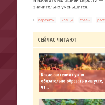
и избегать излишней сырости — 
значительно уменьшится.
,
,
,
паразиты
клещи
травы
рас
СЕЙЧАС ЧИТАЮТ
Какие растения нужно
обязательно обрезать в августе,
чт...