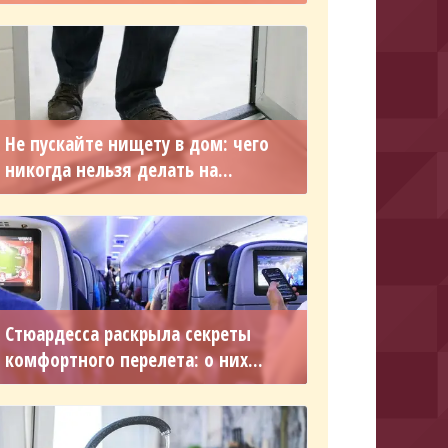
Не пускайте нищету в дом: чего
никогда нельзя делать на...
Стюардесса раскрыла секреты
комфортного перелета: о них...