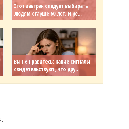
Этот завтрак следует выбирать
людям старше 60 лет, и ре...
Вы не нравитесь: какие сигналы
свидетельствуют, что дру...
й.