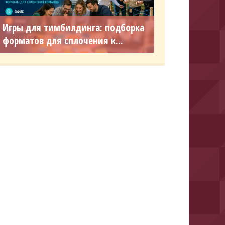
Игры для тимбилдинга: подборка
форматов для сплочения к...