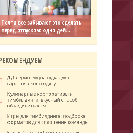
Почти все забывают это сделать
перед отпуском: одно дей...
РЕКОМЕНДУЕМ
Дублерин: міцна підкладка —
гарантія якості одягу
Кулинарные корпоративы и
тимбилдинги: вкусный способ
объединить ком...
Игры для тимбилдинга: подборка
форматов для сплочения команды
Как выбрать гибкий карниз для