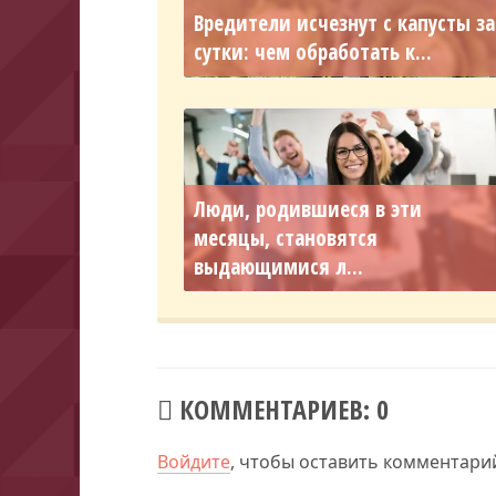
Вредители исчезнут с капусты за
сутки: чем обработать к...
Люди, родившиеся в эти
месяцы, становятся
выдающимися л...
КОММЕНТАРИЕВ: 0
Войдите
, чтобы оставить комментари