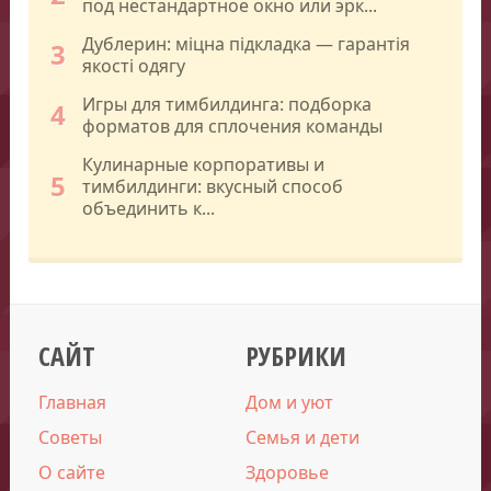
под нестандартное окно или эрк...
Дублерин: міцна підкладка — гарантія
3
якості одягу
Игры для тимбилдинга: подборка
4
форматов для сплочения команды
Кулинарные корпоративы и
5
тимбилдинги: вкусный способ
объединить к...
САЙТ
РУБРИКИ
Главная
Дом и уют
Советы
Семья и дети
О сайте
Здоровье