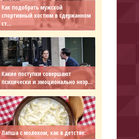
Как подобрать мужской
спортивный костюм в сдержанном
ст...
Какие поступки совершают
психически и эмоционально незр...
Лапша с молоком, как в детстве: