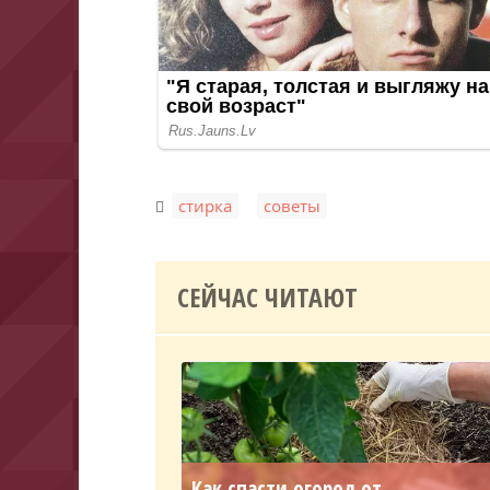
,
стирка
советы
СЕЙЧАС ЧИТАЮТ
Как спасти огород от