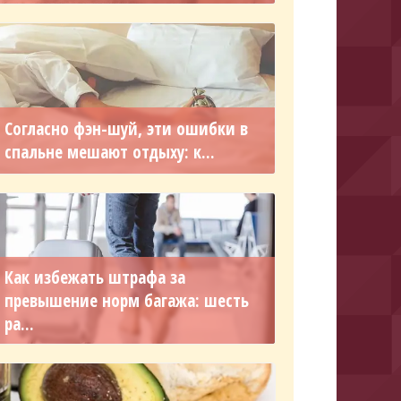
Согласно фэн-шуй, эти ошибки в
спальне мешают отдыху: к...
Как избежать штрафа за
превышение норм багажа: шесть
ра...