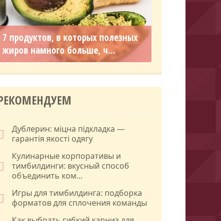
7 продуктов, в которых полезных
жиров намного больше, ч...
РЕКОМЕНДУЕМ
Дублерин: міцна підкладка —
гарантія якості одягу
Кулинарные корпоративы и
тимбилдинги: вкусный способ
объединить ком...
Игры для тимбилдинга: подборка
форматов для сплочения команды
Как выбрать гибкий карниз для