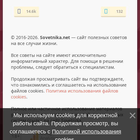
14.6k
132
© 2016-2026.
Sovetnika.net
— сайт полезных советов
на все случаи жизни.
Все советы на сайте имеют исключительно
информативный характер. Для помощи в решении
проблемы, следует обратиться к специалистам.
Продолжая просматривать сайт вы подтверждаете,
что ознакомились и соглашаетесь на использование
файлов cookies.
Политика использования файлов
cookies
.
Полное или частичное использование материалов
разрешается при условии открытой для поисковых
Мы используем cookies для корректной
систем ссылки на сайт Sovetnika.
работы сайта. Продолжая просмотр, вы
соглашаетесь с
Политикой использования
18+
cookies
.