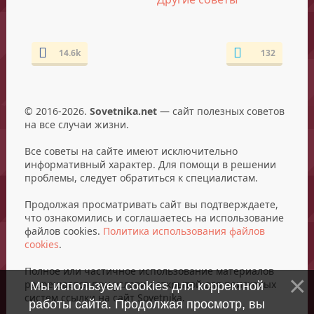
14.6k
132
© 2016-2026.
Sovetnika.net
— сайт полезных советов
на все случаи жизни.
Все советы на сайте имеют исключительно
информативный характер. Для помощи в решении
проблемы, следует обратиться к специалистам.
Продолжая просматривать сайт вы подтверждаете,
что ознакомились и соглашаетесь на использование
файлов cookies.
Политика использования файлов
cookies
.
Полное или частичное использование материалов
разрешается при условии открытой для поисковых
Мы используем cookies для корректной
систем ссылки на сайт Sovetnika.
работы сайта. Продолжая просмотр, вы