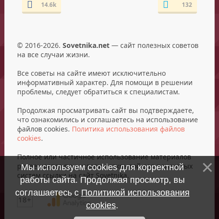
14.6k
132
© 2016-2026.
Sovetnika.net
— сайт полезных советов
на все случаи жизни.
Все советы на сайте имеют исключительно
информативный характер. Для помощи в решении
проблемы, следует обратиться к специалистам.
Продолжая просматривать сайт вы подтверждаете,
что ознакомились и соглашаетесь на использование
файлов cookies.
Политика использования файлов
cookies
.
Полное или частичное использование материалов
разрешается при условии открытой для поисковых
Мы используем cookies для корректной
систем ссылки на сайт Sovetnika.
работы сайта. Продолжая просмотр, вы
соглашаетесь с
Политикой использования
18+
cookies
.