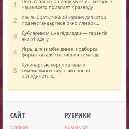
Пять главных ошибок мужчин, которые
1
чаще всего приводят к разводу
Как выбрать гибкий карниз для штор
2
под нестандартное окно или эрк...
Дублерин: міцна підкладка — гарантія
3
якості одягу
Игры для тимбилдинга: подборка
4
форматов для сплочения команды
Кулинарные корпоративы и
5
тимбилдинги: вкусный способ
объединить к...
САЙТ
РУБРИКИ
Главная
Дом и уют