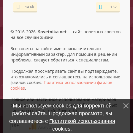
14.6k
132
© 2016-2026.
Sovetnika.net
— сайт полезных советов
на все случаи жизни.
Все советы на сайте имеют исключительно
информативный характер. Для помощи в решении
проблемы, следует обратиться к специалистам.
Продолжая просматривать сайт вы подтверждаете,
что ознакомились и соглашаетесь на использование
файлов cookies.
Политика использования файлов
cookies
.
Полное или частичное использование материалов
разрешается при условии открытой для поисковых
Мы используем cookies для корректной
систем ссылки на сайт Sovetnika.
работы сайта. Продолжая просмотр, вы
соглашаетесь с
Политикой использования
18+
cookies
.