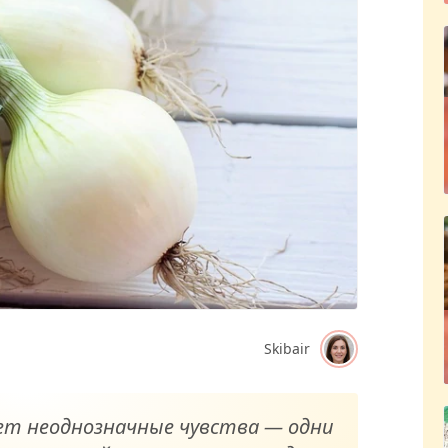
Skibair
ает неоднозначные чувства — одни