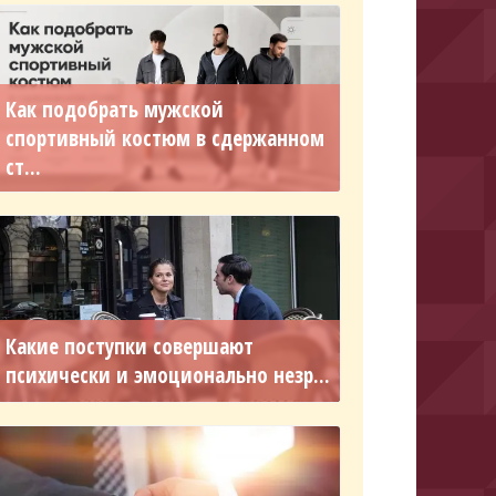
Как подобрать мужской
спортивный костюм в сдержанном
ст...
Какие поступки совершают
психически и эмоционально незр...