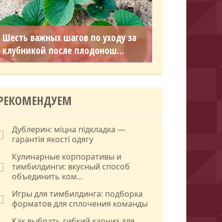
Шесть важных шагов по уходу за
клубникой после плодонош...
РЕКОМЕНДУЕМ
Дублерин: міцна підкладка —
гарантія якості одягу
Кулинарные корпоративы и
тимбилдинги: вкусный способ
объединить ком...
Игры для тимбилдинга: подборка
форматов для сплочения команды
Как выбрать гибкий карниз для